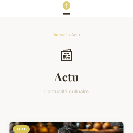
Accueil
› Actu
📰
Actu
L'actualité culinaire
ACTU