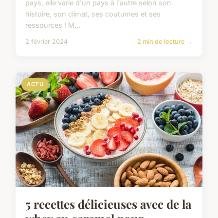
pays, elle varie d'un pays à l'autre selon son
histoire, son climat, ses coutumes et ses
ressources ! M...
2 février 2024
2 min de lecture →
ACTU
5 recettes délicieuses avec de la