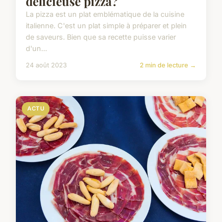
délicieuse pizza ?
La pizza est un plat emblématique de la cuisine
italienne. C'est un plat simple à préparer et plein
de saveurs. Bien que sa recette puisse varier
d'un...
24 août 2023
2 min de lecture →
ACTU