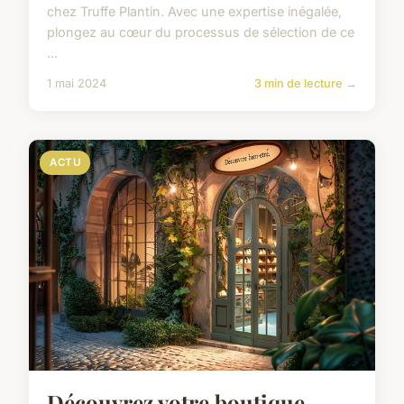
chez Truffe Plantin. Avec une expertise inégalée,
plongez au cœur du processus de sélection de ce
...
1 mai 2024
3 min de lecture →
ACTU
Découvrez votre boutique