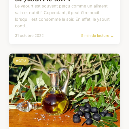
Le yaourt est souvent perçu comme un aliment
sain et nutritif. Cependant, il peut être nocif
lorsqu'il est consommé le soir. En effet, le yaourt
conti...
31 octobre 2022
5 min de lecture →
ACTU