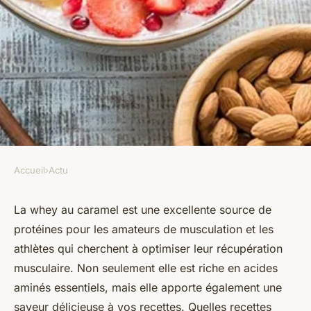
Accueil
›
Actu
ACTU
5 recettes délicieuses avec de
La whey au caramel est une excellente source de
protéines pour les amateurs de musculation et les
la whey au caramel pour
athlètes qui cherchent à optimiser leur récupération
optimiser votre récupération
musculaire. Non seulement elle est riche en acides
musculaire
aminés essentiels, mais elle apporte également une
saveur délicieuse à vos recettes. Quelles recettes