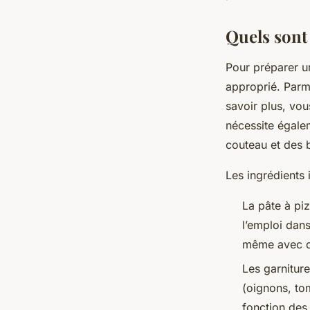
perrine
•
24 août 2023
•
2 min de lecture
Quels sont 
Pour préparer un
approprié. Parmi
savoir plus, vo
nécessite égalem
couteau et des 
Les ingrédients 
La pâte à piz
l’emploi dans
même avec de 
Les garnitur
(oignons, tom
fonction des 