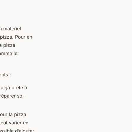
n matériel
 pizza. Pour en
la pizza
 comme le
nts :
 déjà prête à
réparer soi-
our la pizza
eut varier en
ssible d’ajouter