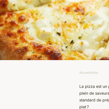
Accueil
›
Actu
ACTU
Comment préparer u
La pizza est un 
plein de saveurs
pizza ?
standard de prép
plat ?