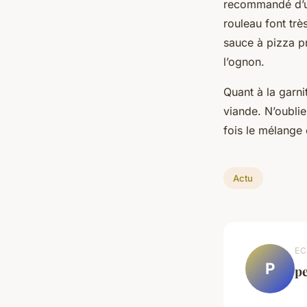
recommandé d’uti
rouleau font trè
sauce à pizza pr
l’ognon.
Quant à la garni
viande. N’oublie
fois le mélange
Actu
EC
P
p