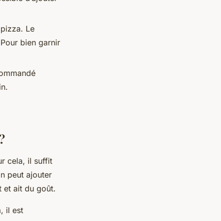
 pizza. Le
 Pour bien garnir
recommandé
in.
?
cela, il suffit
n peut ajouter
 et ait du goût.
 il est