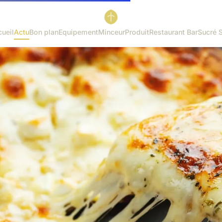
ueil
Actu
Bon plan
Equipement
Minceur
Produit
Restaurant Bar
Sucré 