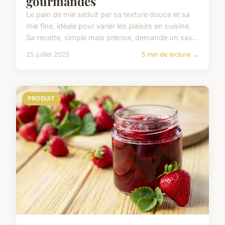
gourmandes
Le pain de mie séduit par sa texture douce et sa
mie fine, idéale pour varier les plaisirs en cuisine.
Sa recette, simple mais précise, demande un sav...
25 juillet 2025
5 min de lecture →
PRODUIT