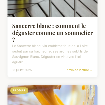
Sancerre blanc : comment le
déguster comme un sommelier
?
Le Sancerre blanc, vin emblématique de la Loire,
séduit par sa fraîcheur et ses arômes subtils de
Sauvignon Blanc. Déguster ce vin avec l'œil
aguerri ...
18 juillet 2025
7 min de lecture →
PRODUIT