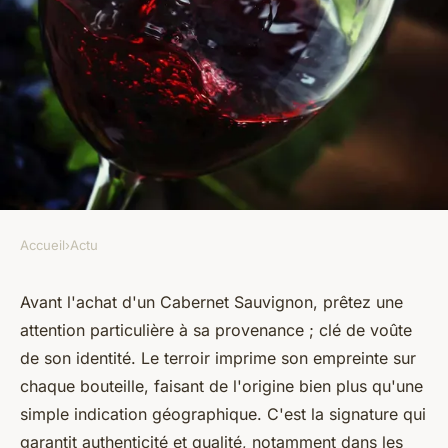
Accueil
›
Actu
ACTU
Cabernet sauvignon : insistez
Avant l'achat d'un Cabernet Sauvignon, prêtez une
attention particulière à sa provenance ; clé de voûte
sur la provenance avant
de son identité. Le terroir imprime son empreinte sur
d'acheter le vin
chaque bouteille, faisant de l'origine bien plus qu'une
simple indication géographique. C'est la signature qui
perrine
•
25 mars 2024
•
2 min de lecture
garantit authenticité et qualité, notamment dans les