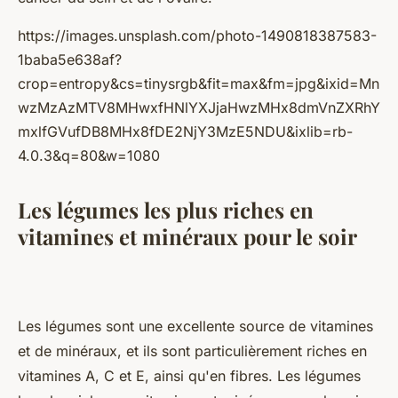
https://images.unsplash.com/photo-1490818387583-
1baba5e638af?
crop=entropy&cs=tinysrgb&fit=max&fm=jpg&ixid=Mn
wzMzAzMTV8MHwxfHNlYXJjaHwzMHx8dmVnZXRhY
mxlfGVufDB8MHx8fDE2NjY3MzE5NDU&ixlib=rb-
4.0.3&q=80&w=1080
Les légumes les plus riches en
vitamines et minéraux pour le soir
Les légumes sont une excellente source de vitamines
et de minéraux, et ils sont particulièrement riches en
vitamines A, C et E, ainsi qu'en fibres. Les légumes