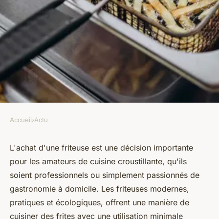
Accueil
›
Actu
ACTU
Acheter une friteuse :
L'achat d'une friteuse est une décision importante
pour les amateurs de cuisine croustillante, qu'ils
comment faire le bon choix
soient professionnels ou simplement passionnés de
selon ses besoins ?
gastronomie à domicile. Les friteuses modernes,
pratiques et écologiques, offrent une manière de
perrine
•
27 novembre 2023
•
2 min de lecture
cuisiner des frites avec une utilisation minimale